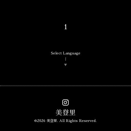
1
Select Language
▼
美登里
©2026
美登里
. All Rights Reserved.