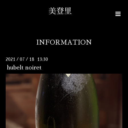
美登里
INFORMATION
2021
07
18 13:30
/
/
hubelt noiret