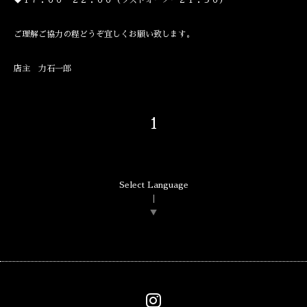
◆１７：００～２２：００（ラストオーダー２１：３０）
ご理解ご協力の程どうぞ宜しくお願い致します。
店主 力石一郎
1
Select Language
▼