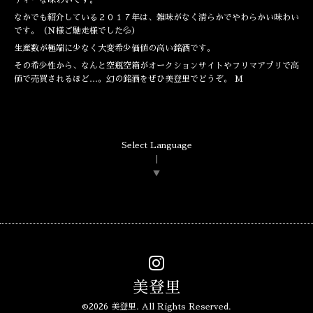
ティーな味わいです。
なかでも紹介している２０１７年は、雑味がなく清らかでやわらかい味わい
です。（Ｎ様ご馳走様でした💦）
生産数が極端に少なく大変希少価値の高い銘酒です。
その希少性から、なんと空瓶空箱がオークションサイトやフリマアプリで高
値で売買されるほど…。幻の銘酒をぜひ美登里でどうぞ。 M
Select Language
▼
美登里
©2026
美登里
. All Rights Reserved.