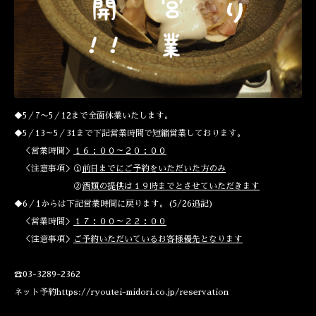
◆5／7〜5／12まで全面休業いたします。
◆5／13～5／31まで下記営業時間で短縮営業しております。
＜営業時間＞
１６：００～２０：００
＜注意事項＞①
前日までにご予約をいただいた方のみ
②
酒類の提供は１９時までとさせていただきます
◆6／1からは下記営業時間に戻ります。(5/26追記)
＜営業時間＞
１７：００～２２：００
＜注意事項＞
ご予約いただいているお客様優先となります
☎03-3289-2362
ネット予約https://ryoutei-midori.co.jp/reservation