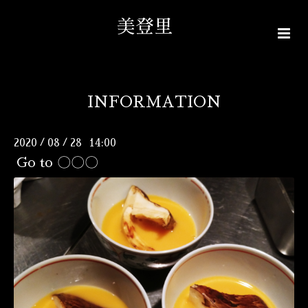
美登里
INFORMATION
2020
08
28 14:00
/
/
Go to 〇〇〇