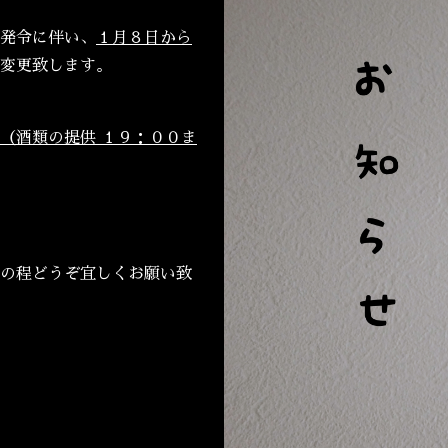
発令に伴い、
１月８日から
変更致します。
（酒類の提供 １９：００ま
の程どうぞ宜しくお願い致